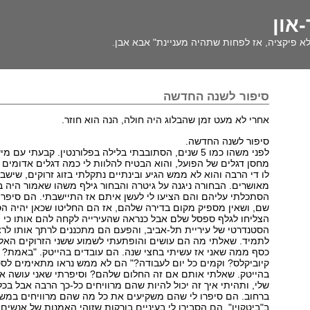
-און
א פיקציה, אז לפחות שתהיה מעניינת" אבא אבן.
סיפור לשנה החדשה
אחרי לא מעט זמן שהבלוג היה חולה, הנה הוא חוזר.
סיפור לשנה החדשה.
לפני משהו כמו 5 שנים, הסתובבתי בלילה בפלורנטין. קבעתי 
מחסן דגלים של הפועל, והוא הבטיח להלוות לי כמה דגלים אדומים 
לו די הרבה והוא לא ממש הגיע ובינתיים נתקלתי בזוג זרוקים, שישב
מאושרים. הבחורה ניגנה על גיטרה והבחור גילף משהו שאמור היה 
הסתכלתי עליהם והם הציעו לי לעשן איתם אז התיישבתי. הם סיפרו 
שם, ושאין מספיק מקום בדירה שלהם, אז הם החליטו שכאן יהיה הס
הצליחו לגלף ספסל שלם אבל כנראה שהעירייה לקחה להם אותו כי 
הסטנדרטי של עיריית תל-אביב, והפעם הם מתכננים לרתך אותו לרצפ
לתמיד. שאלתי מה הם עושים והופתעתי לשמוע ששני הזרוקים האלה
כסף ממה שאני אז עשיתי בחצי שנה. הם עובדים בהייטק. "באמת? ב
קיוביקלס? וקמים כל יום לעבודה?" הם לא ממש נראו מתאימים לס
בהייטק. שאלתי אותם אם זה החלום שלהם? וסיפרתי שאני עושה א
שלי, ותהיתי איך זה יכול להיות שהם מרוויחים כל-כך הרבה אבל בכל
ברחוב. הם סיפרו לי שהם משקיעים את כל מה שהם מרוויחים במש
ב"ביטקוין". הם הסבירו לי בעיניים בורקות שזוהי האמנות של אנשים 