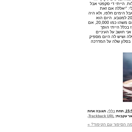
. הייתי די סקפטי אבל
י: "יאללה אם זאת
ל הימים חלפו, ולא היה
לי כסף מיותר, ולא עשיתי את זה. הביטקוין היה שווה אז פחות מ- 20$ למטבע. היום הוא
שווה משהו כמו 4,000$. אם הייתי משקיע בו 100 שקל אז היו לי היום משהו כמו 20,000, אם
י משקיע יותר, אז בכלל הייתי הופך
אני חושב על העיניים
ה ושיש לה היום מספיק
 בסלון שלה על המדרכה
, תחת
כללי
. תגובה אחת
ר עקבות:
Trackback URL
.
מה הסיפור עם הקיפוד?
»