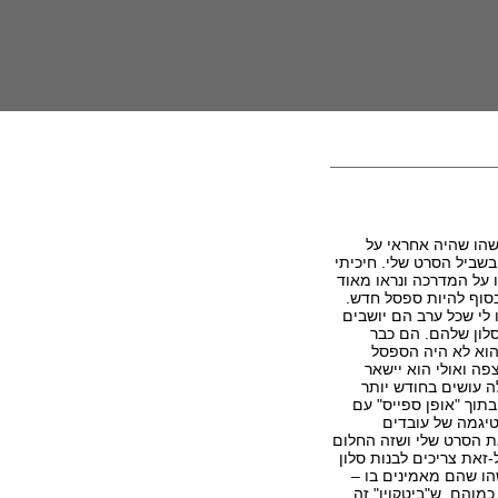
עם מישהו שהיה אחראי על
בשביל הסרט שלי. חיכיתי
ו על המדרכה ונראו מאוד
בסוף להיות ספסל חדש.
לי שכל ערב הם יושבים
לון שלהם. הם כבר
הוא לא היה הספסל
ה ואולי הוא יישאר
 עושים בחודש יותר
תוך "אופן ספייס" עם
טיגמה של עובדים
ת הסרט שלי ושזה החלום
-זאת צריכים לבנות סלון
הו שהם מאמינים בו –
כמוהם, ש"ביטקוין" זה