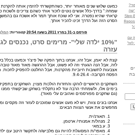
וד?
כמעט שלוש שנים מאוחר יותר, כשהתקשרתי להזמין אותה להקרנת 
דשה
שמחה:" בדרך-כלל אנשים נוטים לזכור אותי כשהם צריכים ולשכוח כ
קראתי שהיא נפטרה. אני לא שוכח אותך תמר ולא אשכח גם בהמשך.
Step-
הסרט הזה ועל הדרך זכינו להכיר אותך.
Reposs
ל
פורסם ב-31 במרץ 2011 בשעה 20:54
קטגוריות:
המלך 
 עם
"10% ילדה שלי"- מרימים סרט, נכנסים לג
זוז"
עזרה
קצת לא יאמן, אבל זהו, אנחנו בתוך הפקה של פיצ'ר וכמעט בכלל בלי
לזה, אבל הנה הגעתי וזה לא פשוט, אבל ההרגשה מאוד מאוד טובה. א
ים
אצבעות לתשובות חיוביות מהקרנות, אבל החלטנו להפסיק לחכות. ה
בת
הפסח הקרובה- 9.4-26.4.
השחקנים הראשיים לוהקו והחזרות הולכות מצוין. השחקנים בתפקי
בימים אלו, ולשמחתי הרבה עוד לא נתקלתי בשחקן שביקשתי ממנו
(גם שחקנים מפורסמים ואהובים עלי מאוד).
אנחנו בונים צוות, ויש לא מעט אנשים שמוכנים לעזור וזה מקסים ומ
מחפשים את אנשי הצוות הבאים:
תאורנ/ית.
מנהל/ת אמנותי/ ארטמן.
ע.במאי
מאפר/ת המסוגלת להיות גם מלביש/ה ולתקשר היטב עם ילד