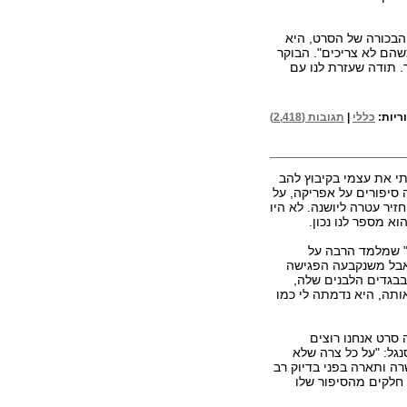
הבכורה של הסרט, היא
שהם לא צריכים". הבוקר
 תודה שעזרת לנו עם
ריות:
כללי
|
תגובות (2,418)
י את עצמי בקיבוץ להב
ה סיפורים על אפריקה, על
יר עטרה ליושנה. לא היו
א מספר לנו נכון.
" שמלמד הרבה על
 אבל משנקבעה הפגישה
בגדים הלבנים שלה,
ותה, היא נדמתה לי כמו
 סרט אנחנו רוצים
גל: "על כל צרה שלא
ה ותארה בפני בדיוק רב
 חלקים מהסיפור שלו