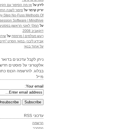
לירון
על
אז מה הסיפור עם הקיפ
יוריק קרמר
על
סיפור לשנה הח
By-Step No-Fuss Methods Of
ession Software | Mindhive
על
המלך לאטי הראשון בפסטיב
דוקאביב 2008
רעש מצלמים | מרפסת
על
שיחה
אבידע ליבני- במאי הסרט "חייב ל
על אהוד בנאי
ניתן לקבל עדכונים בדואר
אלקטרוני על פוסטים חדש
בבלוג. להרשמה הכנס כתו
מייל
Your email:
עדכוני RSS
הרשמה
התחבר