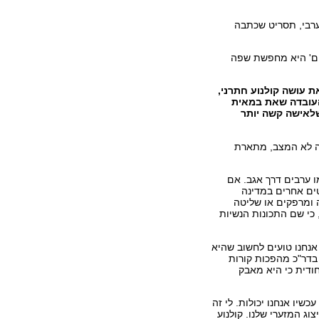
ר ערבי, תסריט שכתבה
ים' היא מחפשת שפה
ת עושה קולנוע חתרני,
העובדה שאת במאית
בת שלאישה קשה יותר
זה לא המצב, מתארת
ו ערבים דרך אגב. אם
טים אחרים במדינה
 ומרפקים או שליטה
 כי שם התכונות הנשיות
אנחנו טועים לחשוב שהיא
בדר"כ מהפכות קורות
ודית כי היא מאבק
כשיו אנחנו יכולות. לי זה
וג המזערי שלנו. קולנוע