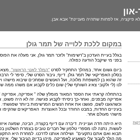
-און
א פיקציה, אז לפחות שתהיה מעניינת" אבא אבן.
במקום ללכת ללוייה של תמר גולן
בגלל בעיית העדכון ב"רשימות" ולזכר תמר גולן, אני מעלה את הפו
בפני מי שיקבל הודעה כפולה.
ביום גשום אחד, במהלך התחקיר לסרט
"המלך לאטי הראשון",
מצאת
בסלון האפריקאי של תמר גולן. דיוף, גיבור הסרט שלי, סיפר לי הרב
זה שהוא בן למשפחת מלוכה, ועל האנשים שמחכים שיבוא מישהו ויחז
לנו (לי ולקובי צאיג השותף שלי) שום כלים לקבוע אם משהו ממה שהו
בהתחלה קראתי את הספר המאוד מומלץ שלה " אפריקה, אפריקה 
אפריקה מבפנים, ואחר-כך ניסיתי לקבוע פגישה. זה לא היה פשוט,
וכשהגענו לשם, פגשנו את אחת הנשים המרשימות ביותר שפגשתי. ב
בעיניים החדות, במבט החודר ובכל האוצרות האפריקאים שהקיפו א
מישהי מעולם אחר.
היא היתה חדה ועניינית. דיברה עם דיוף בקצרה, הבינה, שמעה איזה
לעשות, נתנה לנו מספרי טלפון של חברים טובים בצמרת השלטון בסנ
תבוא ואם אתם נתקעים" ושילחה אותנו לדרכנו. למחרת היא התקשר
מה הולך לעבור עלי כשאגיע לאפריקה, מיהו בדיוק הגיבור שלי, איזה