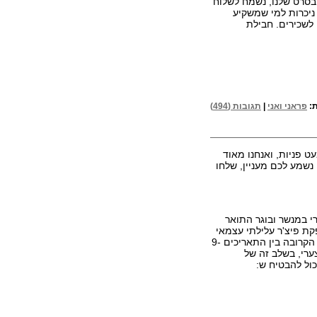
בסרט שלנו, נשמח לשלוח
יכרות למי שמשקיע
 לשכירים. חבילת
ת:
פראני ואני
|
תגובות (494)
עט פניות, ואנחנו מאוד
נשמע לכם מעניין, שלחו
רי במנשר ובוגר התואר
קת פיצ'ר עלילתי עצמאי
בשם "10% ילדה שלי". הסרט מתוכנן להיות מצולם בחופשת הפסח הקרובה בין התאריכים 9-
לצערי, בשלב זה של
כול להבטיח ש: