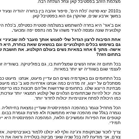
מצלמת הזהב בפסטיבל קאן ונחל הצלחה רבה.
ב2010 יצא סרטה 'כלת הים', סיפור אהבה בין בחורה יהודיה וצעי
במשך ארבע שנים, שהוקרן גם הוא בפסטיבל קאן.
אם ב'אור' היא בחרה להשתמש במצלמה סטטית כסטילס, ב'כלת ה
קולנועית שונה ומנסה להגיד משהו על מה נתפס יפה ומכוער
.
אחת הסיבות לרצון הגדול שלי לפגוש אותך מעבר לזה שבעיניי א
גם בשימוש בכלים הקולנועיים וגם בנושאים שאת בוחרת, היא 
אישה- מתוך 6 אחוז במאיות נשים בעולם הקולנוע. את חוש
בתחום הזה
?
בכל תחום זה אחוז הנשים שמצליחות בו, גם בפוליטיקה. בשוודיה 
לעצמי שגם בשוודיה יש יותר במאיות.
בכל התחומים גם באקדמיה נשים הם עדיין מיעוט, אנחנו מיעוט כמ
מסתכלים על ייצוג, זה מדהים כמה אנחנו אזרחיות סוג ב' כמו מיעו
מבחינת הייצוג שלנו. בתחומים שדרושות אליהם תכונות כמו כריזמה
וכוח. יכול להיות שבתחומים הנלווים של קולנוע תמצאי יותר עורכות,
כמו היכולת לפתח אינטימיות יכולות לחדור יותר.
הכל מתחיל ונגמר במהפכה הפמיניסטית שעדיין נמצאת בחיתוליה. 
נגמרה בגלל שזו מהפכה שהיא מתמשכת ולא פורצת ונגמרת בבום. 
קוטפים את הפירות וממשיכים הלאה, המהפכה הפמינסטית היא ייח
תמידי.
צריך לזכור שבתקופת ורג'ינה וולף לא יכולנו ללמוד באוניברסיטה, אז ע
צורם, אני מודעת לזה בכל שניה שאני מביטה בטלויזיה ורואה את הייצ