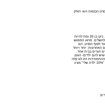
לסרט הכנסות הוא יחולק
פראני היא בת 7 והיא הבת של נועה, החברה היותר מבוגרת של ניקו. ניקו בן 26 ומת להיות
 להשלים. מרגע המפגש
עד לסוף הסרט, הם
 האחרונות, יותר ויותר
ם הגרים בבית אחד,
 שיש להם ילדים- האם
הם רק חצי שלהם? או אולי 10% שלהם? ההתמודדות הזו לא קלה
לשני הצדדים. למציאות הזו, עד היום אין כמעט ייצוג קולנועי. הסרט "10% ילדה שלי" מציג