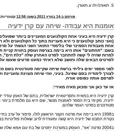
5. תאורנ/ית/ ע.תאורן.
פורסם ב-14 במרץ 2011 בשעה 12:56
קטגוריות:
אומנות היא עבודה- שיחה עם קרן ידעיה
קרן ידעיה היא בעיני אחת הקולנוענים המעניינים ביותר שפועלים
(ואני כותב קולנוענים כי היא מעניינת בתוך כל הקולנוענים ולא רק
אחת מעבודות הסמינר שלי בלימודי התואר השני הגשתי על סרט
בשם: "תחתונים" אותו היא ביימה בצרפת ועוסק בחווית קניית תח
למרות שהיה לי קשה להתחבר לסרט האחרון שלה "כלת הים", ה
לסרטים הבאים שלה וחושב שלא ראיתי כמעט סרטים שעשו עלי 
לפני מספר ימים גיליתי ברשת שיחה שקיימה סטודנטית בשם מאי
לצורך לימודיה בסם שפיגל. בעיני, זוהי שיחה מצוינת ומעניינת 
לפרסם אותה כפוסט אורח.
אז עד כאן אני ומכאן מאיה מאירי:
קרן ידעיה היא במאית ותסריטאית ישראלית, בתם של האמן עודד יד
ידעיה, מקימי בית הספר לאמנות מנשר, שם היא גם מלמדת בימוי ו
סטודנטים בסרטי הגמר שלהם.
ב1998 היא ביימה את סרטה הקצר הראשון לולו, סיפור על ערב בחי
נקודת המבט של ידעיה היא קשה ומעוררת לרוב שאלות פוליטיות בנוגע
ב2004 סרטה 'אור', העוסק במערכת יחסים של בת עם אמא שלה ש