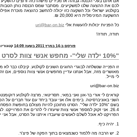
אם אתם בעלי הכנסה גבוהה או מכירים מישהו כזה ורוצים להשקיע 
לכם את ההצעה שלנו למשקיעים. מסתבר שמס הכנסה נותן הטבות נ
בקולנוע ישראלי וכל השקעה כזו יכולה להחשב כהוצאה מוכרת אפילו
ההשקעה המינימלית היא 20,000 ₪.
כל הפניות יכולות להעשות אלי
uri@bar-on.biz
תודה, תודה!
פורסם ב-14 במרץ 2011 בשעה 14:09
קטגוריו
"10% ילדה שלי"- מחפש אנשי צוות לסרט
זו הפנייה שנשלחה לבוגרי החוגים השונים לקולנוע. קיבלנו כבר לא מ
מאושרים מזה, אבל אנחנו עדיין מחפשים אנשי צוות נוספים, אם זה 
לי מייל.
uri@bar-on.biz
קוראים לי אורי בר-און ואני במאי, תסריטאי, מרצה לקולנוע דוקומנט
השני באוניברסיטה. בימים אלו אני עובד ביחד עם עוד חברים על הפ
26.4. אני זקוק למספר אנשי צוות שיעזרו לי להרים את הפרוייקט. 
הפרויקט לא אוכל לשלם לאנשים שיעבדו איתנו על הסרט, אבל אני י
1. יהיה כיף.
2. יש הרבה מה ללמוד כשנמצאים בתוך הפקה של פיצ'ר.