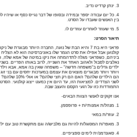
3. ינתן קרדיט נדיב.
4. כל יום עבודה יספר ובמידה ובסופו של דבר נגייס כסף או שיהיו 
בין האנשים שעבדו על הסרט.
5. מי שעוזר לאחרים עוזרים לו.
תיאור הסרט:
קולנוען אבל אפילו את סרט הגמר שלו באוניברסיטה הוא לא הצליח
ביניהם, כשפראני מגלה לתדהמתה את ניקו במיטה של אמא שלה, ו
נאלצים לסבול ולאהוב האחד את השנייה, לרוב באותו הפריים. בשנים
ילדים גדלים ב"משפחה חדשה" – משפחה שאין בה אמא, אבא וילדי
ויותר ויותר מבוגרים מוצאים את עצמם במערכות יחסים עם בני זוג
הם הילדים שלהם? האם 
התמודדות כזו על רגעי הקסם והעצב שבה.
אנו זקוקים לאנשי הצוות הבאים-
1. מנהל/ת אמנותי/ת + פרופסמן.
2. עוזר/ת במאי
3. מאפר/ת המסוגל/ת להיות גם מלביש/ה וגם מתקשרת טוב עם ילדים.
4. סאונדמנ/ית לימים ספציפיים.