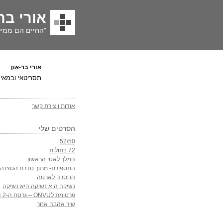
אורי בר
"החיים הם ממיל
אורי בר-און
תסריטאי ובמאי
אודות ויצירת קשר
הסרטים שלי
52/50
72 בתולות
המלך לאטי הראשון
התספורת- מתוך סדרת הסצנה
החסרה לארטה
נשיקה היא נשיקה היא נשיקה
פרסומת לONVU – גרסת ה-2 דקות
שיר אהבה אחר