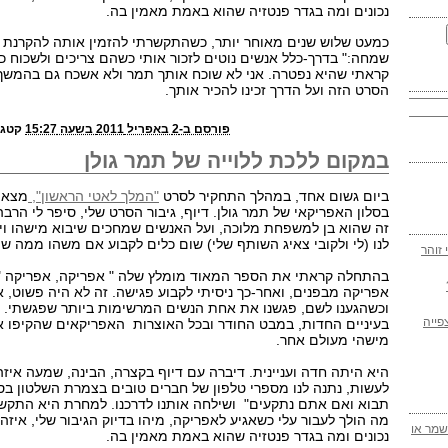
נכונים ומה בגדר פנטזיה שהוא באמת מאמין בה.
כמעט שלוש שנים מאוחר יותר, כשהתקשרתי להזמין אותה להקרנת 
שמחה:" בדרך-כלל אנשים נוטים לזכור אותי כשהם צריכים ולשכוח כ
קראתי שהיא נפטרה. אני לא שוכח אותך תמר ולא אשכח גם בהמשך.
הסרט הזה ועל הדרך זכינו להכיר אותך.
פורסם ב-2 באפריל 2011 בשעה 15:27
קטגו
במקום ללכת ללוייה של תמר גולן
ביום גשום אחד, במהלך התחקיר לסרט
"המלך לאטי הראשון",
מצאת
בסלון האפריקאי של תמר גולן. דיוף, גיבור הסרט שלי, סיפר לי הרב
זה שהוא בן למשפחת מלוכה, ועל האנשים שמחכים שיבוא מישהו ויחז
לנו (לי ולקובי צאיג השותף שלי) שום כלים לקבוע אם משהו ממה שהו
 זוהר
בהתחלה קראתי את הספר המאוד מומלץ שלה " אפריקה, אפריקה 
אפריקה מבפנים, ואחר-כך ניסיתי לקבוע פגישה. זה לא היה פשוט,
וכשהגענו לשם, פגשנו את אחת הנשים המרשימות ביותר שפגשתי. ב
פייה
בעיניים החדות, במבט החודר ובכל האוצרות האפריקאים שהקיפו א
מישהי מעולם אחר.
היא היתה חדה ועניינית. דיברה עם דיוף בקצרה, הבינה, שמעה איזה
לעשות, נתנה לנו מספרי טלפון של חברים טובים בצמרת השלטון בסנ
תבוא ואם אתם נתקעים" ושילחה אותנו לדרכנו. למחרת היא התקשר
מה הולך לעבור עלי כשאגיע לאפריקה, מיהו בדיוק הגיבור שלי, איזה
כיון ערוץ 1 משמר או
נכונים ומה בגדר פנטזיה שהוא באמת מאמין בה.