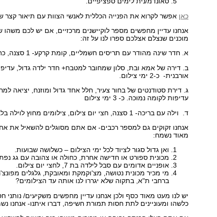
סאונדמ/נית לימים ספציפיים.
כאן
אפשר לקרוא את הפנייה הכללית לאנשי הצוות עם תיאור קצר ש
אנחנו עדיין מחפשים מספר לוקיישנים מרכזיים, אם יש לכם משהו ש
מוכנים שנצלם אצלכם ספרו לנו על זה:
א. חדר שינה מהודר עם תריסים חשמליים, קומת קרקע- 1 סצנה, כחצי יום צילום.
ב. דירה של אמא ובת, סלון שמחובר למטבח+ חדר ילדה גדול, עדיפ
אורבנית- כ-2 ימי צילום.
ג. דירת סטודנטים של בחור צעיר, חלל אחד גדול ומוזנח, יציאה ל
עדיפות לקומה נמוכה. כ- 3 ימי צילום
ד. וילה עם בריכה- 1 סצנה, חצי יום צילום, צילומים מחוץ לוילה בלבד.
אנחנו זקוקים גם למספר רכבים- אם אתם מסוגלים להשאיל את אח
מאוד נשמח:
ואן גדול סגור לציוד לכל ימי הצילום – כשלושה שבועות.
מכונית ספורט או חדישה אחרת, כחולה או צהובה עם גג נפתח,
אופניים אדומים עם סבל לילדה בת 7, לחצי יום צילום.
מי מכיר מכונית נטושה, מצ'וקמקת ומאובקת, גלגלים מפונצ'
ברחבי ת"א, בתקוה שלא יגררו לנו אותה עד הצילומים?
יש לנו מעט מאוד כסף ולכן אנחנו עדיין מחפשים משקיעים/ נותני ח
כלשהו ומעוניינים לתת חסות תמורת חשיפה, דברו איתנו- אנחנו נשמ